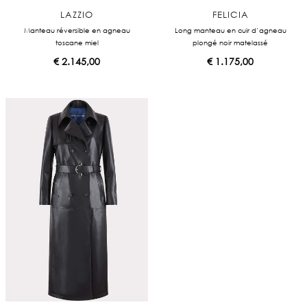
LAZZIO
FELICIA
Manteau réversible en agneau
Long manteau en cuir d’agneau
toscane miel
plongé noir matelassé
€
2.145,00
€
1.175,00