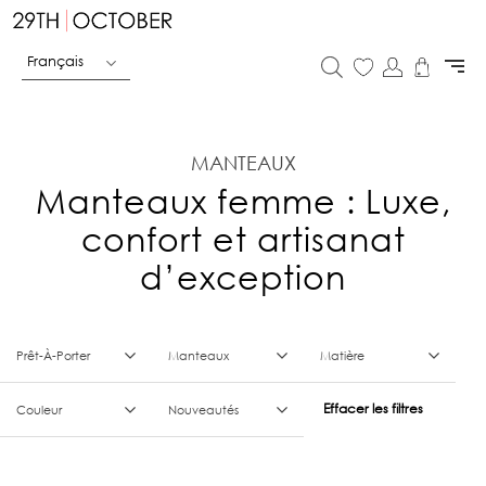
Français
MANTEAUX
Manteaux femme : Luxe,
confort et artisanat
d’exception
Prêt-À-Porter
Manteaux
Matière
Effacer les filtres
Couleur
Nouveautés