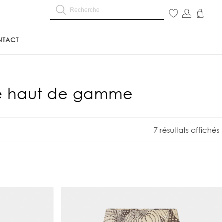
NTACT
ile haut de gamme
Trié du plus récent au
7 résultats affichés