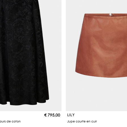
€
795,00
LILY
ours de coton
Jupe courte en cuir