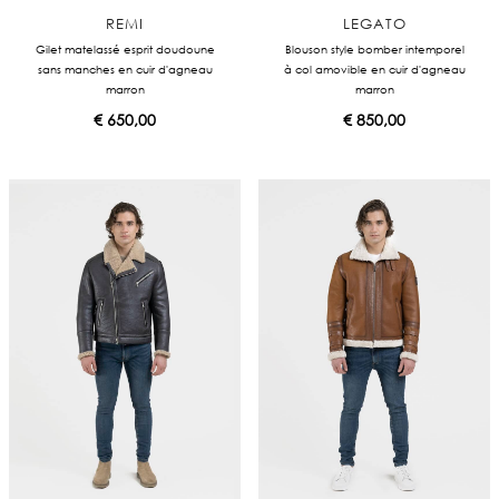
REMI
LEGATO
Gilet matelassé esprit doudoune
Blouson style bomber intemporel
sans manches en cuir d'agneau
à col amovible en cuir d'agneau
marron
marron
€
650,00
€
850,00