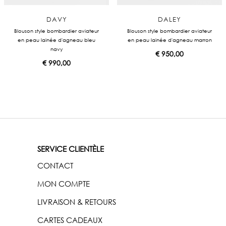
DAVY
DALEY
Blouson style bombardier aviateur
Blouson style bombardier aviateur
en peau lainée d'agneau bleu
en peau lainée d'agneau marron
navy
€
950,00
€
990,00
SERVICE CLIENTÈLE
CONTACT
MON COMPTE
LIVRAISON & RETOURS
CARTES CADEAUX