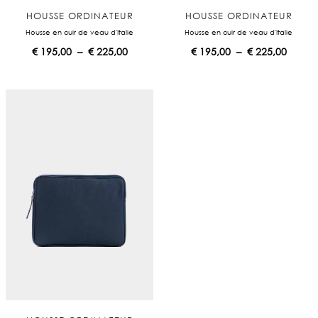
HOUSSE ORDINATEUR
HOUSSE ORDINATEUR
Housse en cuir de veau d'Italie
Housse en cuir de veau d'Italie
P
P
€
195,00
–
€
225,00
€
195,00
–
€
225,00
l
l
a
a
g
g
e
e
d
d
e
e
p
p
r
r
i
i
x
x
:
:
€
€
1
1
9
9
5
5
,
,
0
0
0
0