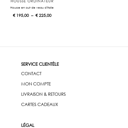
à
à
HOUSSE ORDINATEUR
€
€
Housse en cuir de veau d'Italie
P
€
195,00
–
€
225,00
2
2
l
2
2
a
5
5
g
,
,
e
0
0
d
0
0
e
p
r
i
SERVICE CLIENTÈLE
x
CONTACT
:
€
MON COMPTE
1
LIVRAISON & RETOURS
9
5
CARTES CADEAUX
,
0
0
à
LÉGAL