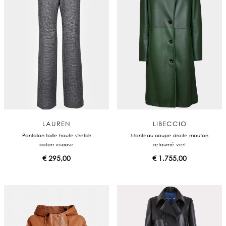
LAUREN
LIBECCIO
Pantalon taille haute stretch
Manteau coupe droite mouton
coton viscose
retourné vert
€
295,00
€
1.755,00