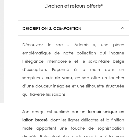
Livraison et retours offerts*
DESCRIPTION & COMPOSITION
Découvrez le sac « Artemis », une pièce
emblématique de notre collection qui incarne
l’élégance intemporelle et le savoir-faire belge
d’exception. Façonné à la main dans un
somptueux
cuir de veau
, ce sac offre un toucher
d’une douceur inégalée et une silhouette structurée
qui traverse les saisons.
Son design est sublimé par un
fermoir unique en
laiton brossé
, dont les lignes délicates et la finition
mate apportent une touche de sophistication
discrète. Polyvalent, il se porte aussi bien à la main