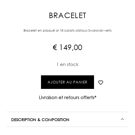
BRACELET
Bracelet en plaqué or 18 carats cristaux Swarovski verts
€
149,00
1 en stock
AJOUTER AU PANIER
Livraison et retours offerts*
DESCRIPTION & COMPOSITION