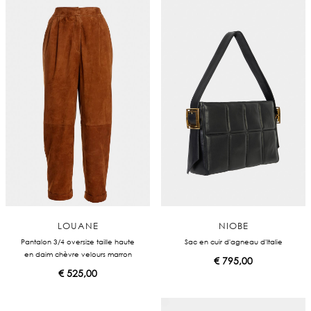
LOUANE
NIOBE
Pantalon 3/4 oversize taille haute
Sac en cuir d'agneau d'Italie
en daim chèvre velours marron
€
795,00
€
525,00