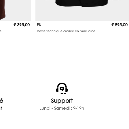
€
395,00
FU
€
895,00
é
Veste technique croisée en pure laine
sé
Support
t
Lundi - Samedi : 9-19h