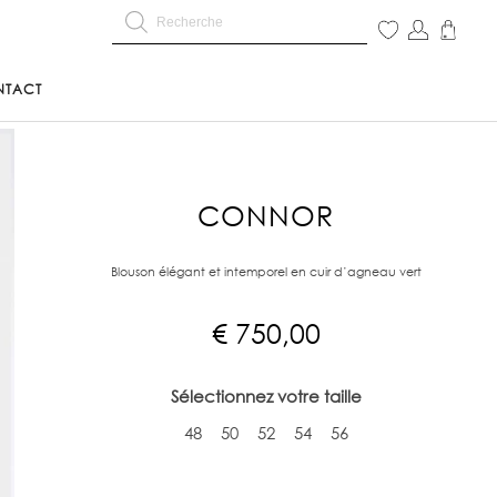
NTACT
CONNOR
Blouson élégant et intemporel en cuir d’agneau vert
€
750,00
Sélectionnez votre taille
48
50
52
54
56