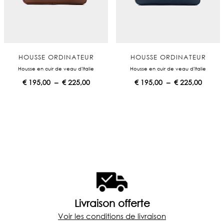
HOUSSE ORDINATEUR
HOUSSE ORDINATEUR
Housse en cuir de veau d'Italie
Housse en cuir de veau d'Italie
P
P
€
195,00
–
€
225,00
€
195,00
–
€
225,00
l
l
a
a
g
g
e
e
d
d
e
e
p
p
r
r
i
i
x
x
:
:
€
€
Livraison offerte
Voir les conditions de livraison
1
1