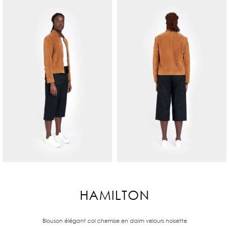
HAMILTON
Blouson élégant col chemise en daim velours noisette