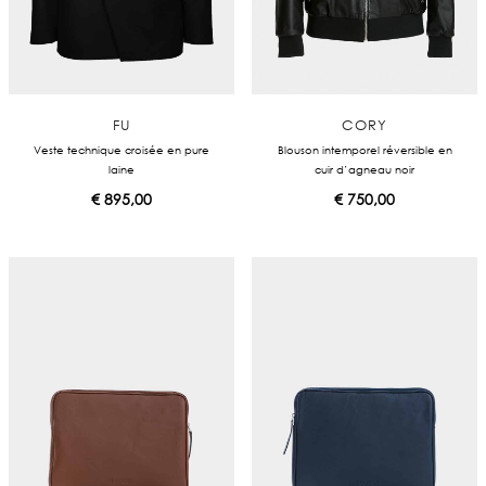
FU
CORY
Veste technique croisée en pure
Blouson intemporel réversible en
laine
cuir d’agneau noir
€
895,00
€
750,00