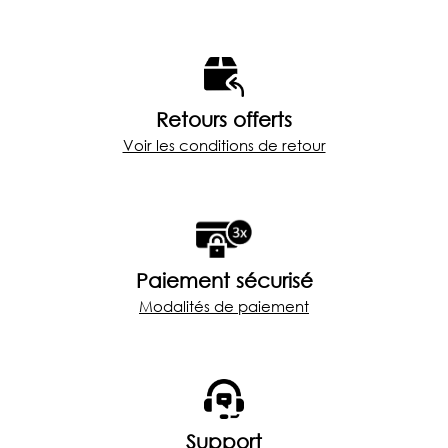
9
9
5
5
,
,
0
0
0
0
à
à
€
€
Retours offerts
Voir les conditions de retour
2
2
2
2
5
5
,
,
0
0
0
0
Paiement sécurisé
Modalités de paiement
Support