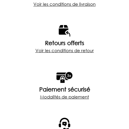
Voir les conditions de livraison
9
5
,
0
0
à
€
Retours offerts
2
Voir les conditions de retour
2
5
,
0
0
Paiement sécurisé
Modalités de paiement