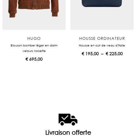
HUGO
HOUSSE ORDINATEUR
Blouson bomber léger en daim
Housse en cuir de veau d'Italie
velours noisette
P
€
195,00
–
€
225,00
l
€
695,00
a
g
e
d
e
p
r
i
x
:
€
Livraison offerte
1