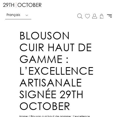
Français
BLOUSON
CUIR HAUT DE
GAMME :
L’EXCELLENCE
ARTISANALE
SIGNÉE 29TH
OCTOBER
Home
/
Blouson cuir haut de gamme : l’excellence