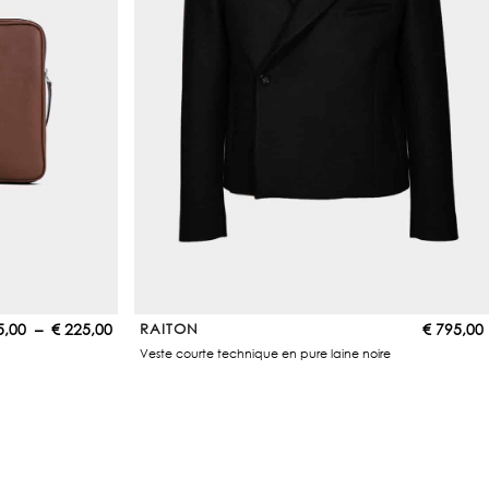
P
5,00
–
€
225,00
RAITON
€
795,00
l
Veste courte technique en pure laine noire
a
g
e
d
e
p
r