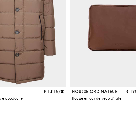
€
1.015,00
HOUSSE ORDINATEUR
€
19
yle doudoune
Housse en cuir de veau d'Italie