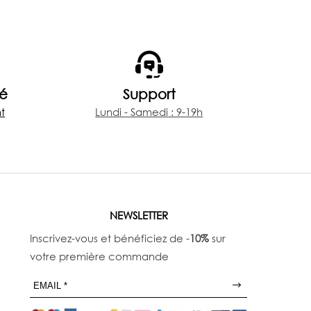
i
x
:
€
1
sé
Support
9
5
t
Lundi - Samedi : 9-19h
,
0
0
à
€
2
2
NEWSLETTER
5
,
Inscrivez-vous et bénéficiez de -
10%
sur
0
votre première commande
0