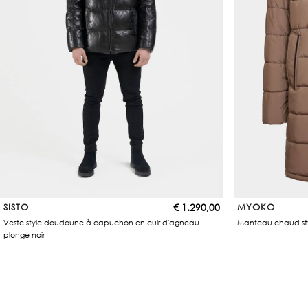
SISTO
€
1.290,00
MYOKO
Veste style doudoune à capuchon en cuir d'agneau
Manteau chaud st
plongé noir