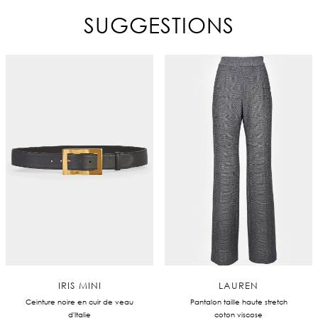
SUGGESTIONS
IRIS MINI
LAUREN
Ceinture noire en cuir de veau
Pantalon taille haute stretch
d'Italie
coton viscose