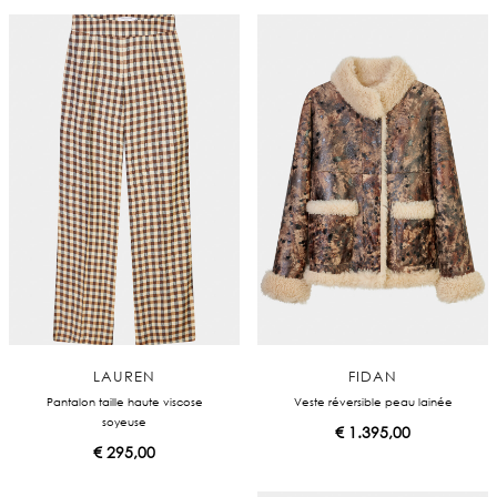
LAUREN
FIDAN
Pantalon taille haute viscose
Veste réversible peau lainée
soyeuse
€
1.395,00
€
295,00