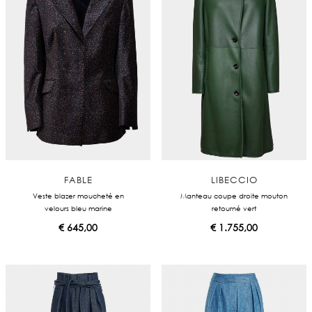
FABLE
LIBECCIO
Veste blazer moucheté en
Manteau coupe droite mouton
velours bleu marine
retourné vert
€
645,00
€
1.755,00