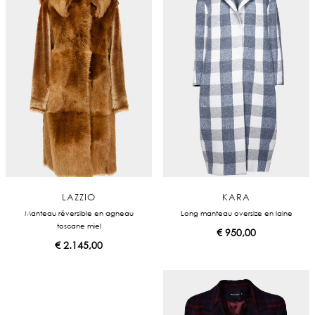
LAZZIO
KARA
Manteau réversible en agneau
Long manteau oversize en laine
toscane miel
€
950,00
€
2.145,00