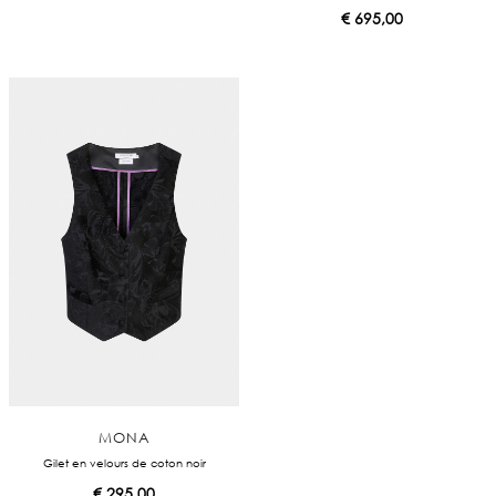
€
695,00
MONA
Gilet en velours de coton noir
€
295,00