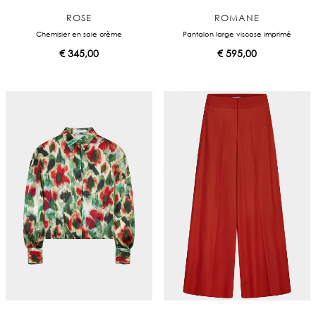
ROSE
ROMANE
Chemisier en soie crème
Pantalon large viscose imprimé
€
345,00
€
595,00