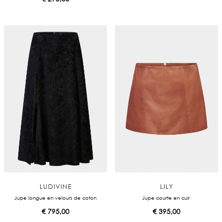
LUDIVINE
LILY
Jupe longue en velours de coton
Jupe courte en cuir
€
795,00
€
395,00