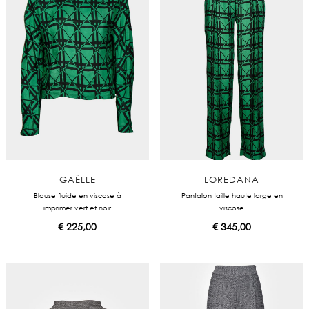
GAËLLE
LOREDANA
Blouse fluide en viscose à
Pantalon taille haute large en
imprimer vert et noir
viscose
€
225,00
€
345,00