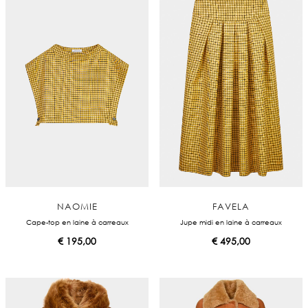
NAOMIE
FAVELA
Cape-top en laine à carreaux
Jupe midi en laine à carreaux
€
195,00
€
495,00