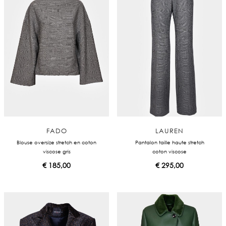
FADO
LAUREN
Blouse oversize stretch en coton
Pantalon taille haute stretch
viscose gris
coton viscose
€
185,00
€
295,00