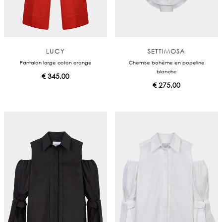
LUCY
SETTIMOSA
Pantalon large coton orange
Chemise bohème en popeline
blanche
€
345,00
€
275,00