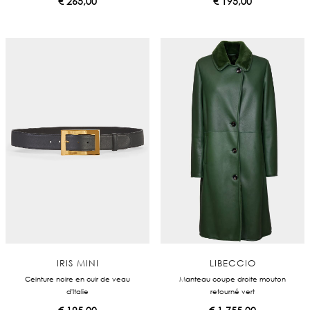
€
265,00
€
195,00
IRIS MINI
LIBECCIO
Ceinture noire en cuir de veau
Manteau coupe droite mouton
d'Italie
retourné vert