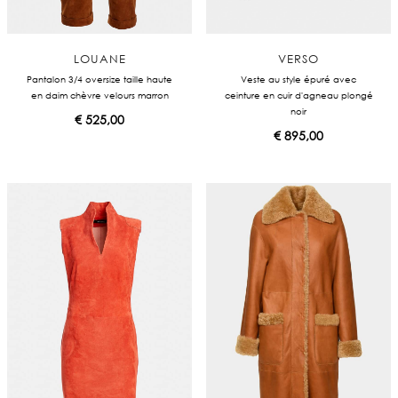
LOUANE
VERSO
Pantalon 3/4 oversize taille haute
Veste au style épuré avec
en daim chèvre velours marron
ceinture en cuir d'agneau plongé
noir
€
525,00
€
895,00