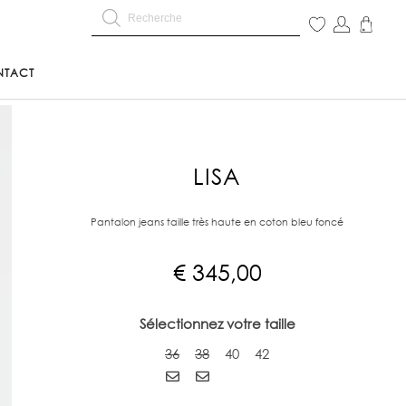
NTACT
LISA
Pantalon jeans taille très haute en coton bleu foncé
€
345,00
Sélectionnez votre taille
36
38
40
42