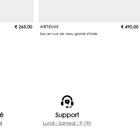
€
265,00
ARTEMIS
€
490,00
Sac en cuir de veau grainé d'Italie
sé
Support
t
Lundi - Samedi : 9-19h