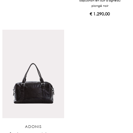
capuchon en cuir d'agneau
2
plongé noir
2
€
1.290,00
5
,
0
0
ADONIS