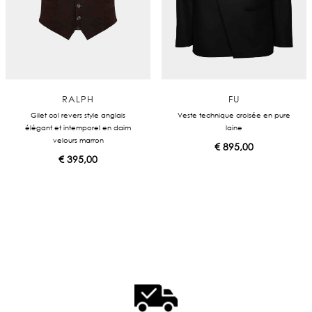
RALPH
FU
Gilet col revers style anglais
Veste technique croisée en pure
élégant et intemporel en daim
laine
velours marron
€
895,00
€
395,00