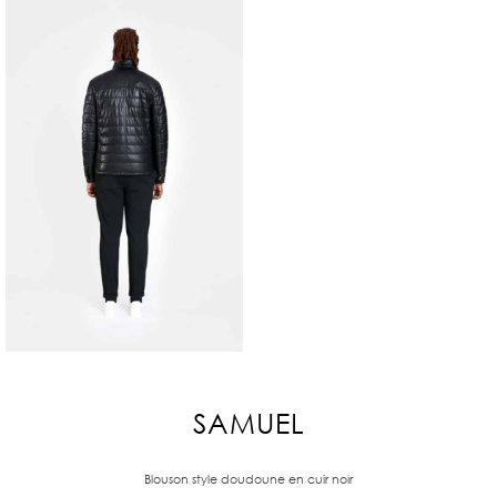
SAMUEL
Blouson style doudoune en cuir noir