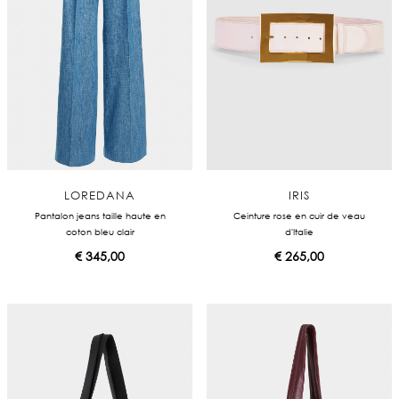
LOREDANA
IRIS
Pantalon jeans taille haute en
Ceinture rose en cuir de veau
coton bleu clair
d'Italie
€
345,00
€
265,00