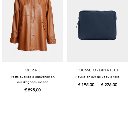
CORAIL
HOUSSE ORDINATEUR
Veste oversize à capuchon en
Housse en cuir de veau d'Italie
cuir d'agneau marron
P
€
195,00
–
€
225,00
l
€
895,00
a
g
e
d
e
p
r