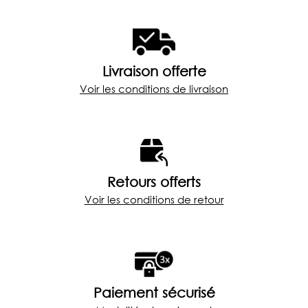
i
x
:
€
Livraison offerte
1
Voir les conditions de livraison
9
5
,
0
0
à
€
Retours offerts
2
Voir les conditions de retour
2
5
,
0
0
Paiement sécurisé