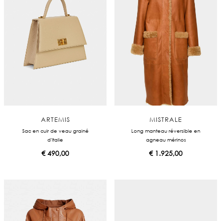
ARTEMIS
MISTRALE
Sac en cuir de veau grainé
Long manteau réversible en
d'Italie
agneau mérinos
€
490,00
€
1.925,00