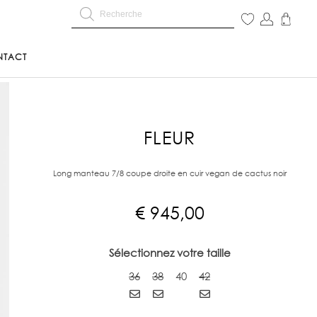
NTACT
FLEUR
Long manteau 7/8 coupe droite en cuir vegan de cactus noir
€
945,00
Sélectionnez votre taille
36
38
40
42