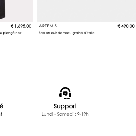
€
1.695,00
ARTEMIS
€
490,00
u plongé noir
Sac en cuir de veau grainé d'Italie
sé
Support
t
Lundi - Samedi : 9-19h