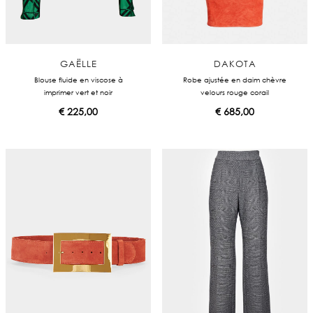
GAËLLE
DAKOTA
Blouse fluide en viscose à
Robe ajustée en daim chèvre
imprimer vert et noir
velours rouge corail
€
225,00
€
685,00