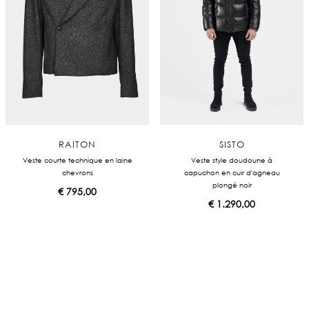
RAITON
SISTO
Veste courte technique en laine
Veste style doudoune à
chevrons
capuchon en cuir d'agneau
plongé noir
€
795,00
€
1.290,00