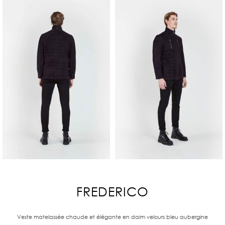
FREDERICO
Veste matelassée chaude et élégante en daim velours bleu aubergine