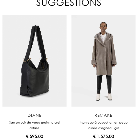
SUGGESTIONS
DIANE
REMAKE
Sac en cuir de veau grain naturel
Manteau à capuchon en peau
d'Italie
lainée d'agneau gris
€
595,00
€
1.575,00